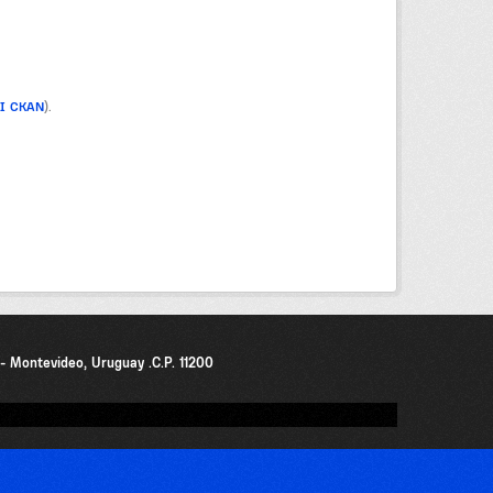
PI CKAN
).
0 - Montevideo, Uruguay .C.P. 11200