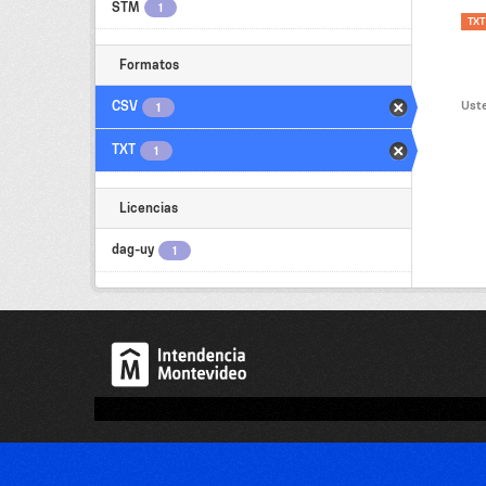
STM
1
TXT
Formatos
Uste
CSV
1
TXT
1
Licencias
dag-uy
1