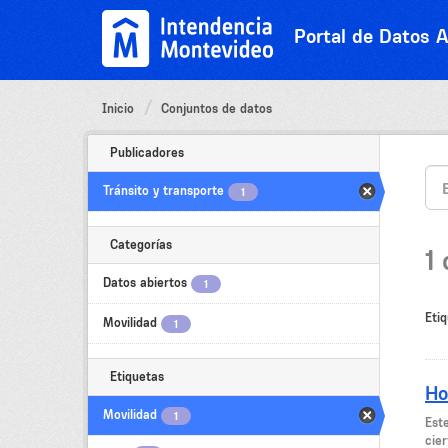
Ir
al
Portal de Datos A
contenido
Inicio
Conjuntos de datos
Publicadores
Tránsito y transporte
1
Categorías
1
Datos abiertos
1
Etiq
Movilidad
1
Etiquetas
Ho
Movilidad
1
Est
cier