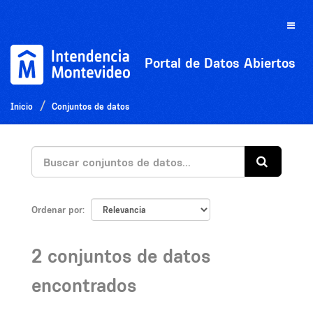
Ir
al
Toggle
contenido
naviga
Portal de Datos Abiertos
Inicio
Conjuntos de datos
Ordenar por
2 conjuntos de datos
encontrados