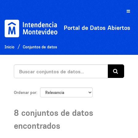
Ir
al
Toggle
contenido
naviga
Portal de Datos Abiertos
Inicio
Conjuntos de datos
Ordenar por
8 conjuntos de datos
encontrados