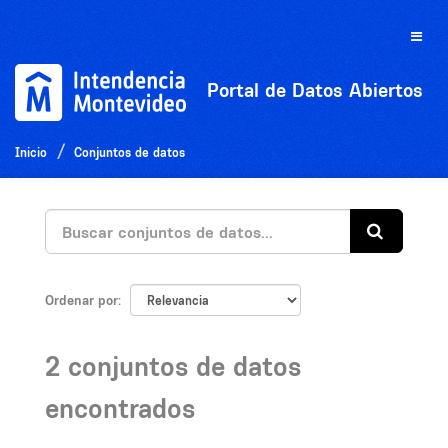
Ir
al
Toggle
contenido
naviga
Portal de Datos Abiertos
Inicio
Conjuntos de datos
Ordenar por
2 conjuntos de datos
encontrados