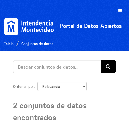
Ir
al
Toggle
contenido
naviga
Portal de Datos Abiertos
Inicio
Conjuntos de datos
Ordenar por
2 conjuntos de datos
encontrados