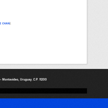
PI CKAN
).
0 - Montevideo, Uruguay .C.P. 11200