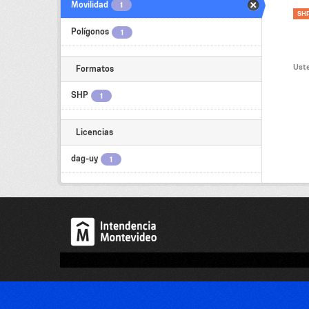
Movilidad
1
SH
Polígonos
1
Uste
Formatos
SHP
1
Licencias
dag-uy
1