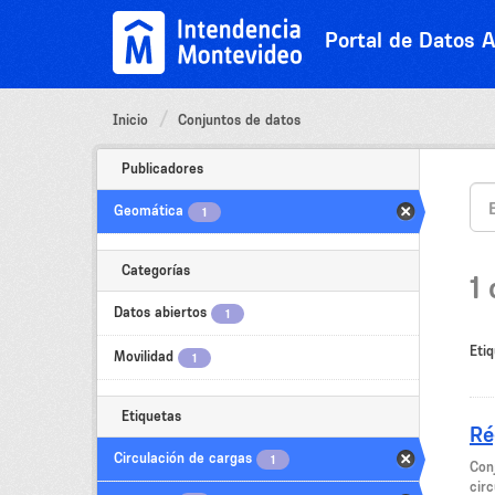
Ir
al
Portal de Datos A
contenido
Inicio
Conjuntos de datos
Publicadores
Geomática
1
Categorías
1
Datos abiertos
1
Etiq
Movilidad
1
Etiquetas
Ré
Circulación de cargas
1
Con
cir