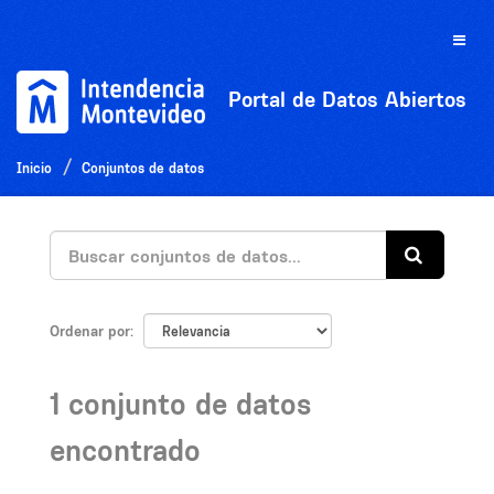
Ir
al
Toggle
contenido
naviga
Portal de Datos Abiertos
Inicio
Conjuntos de datos
Ordenar por
1 conjunto de datos
encontrado