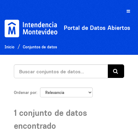
Ir
al
Toggle
contenido
naviga
Portal de Datos Abiertos
Inicio
Conjuntos de datos
Ordenar por
1 conjunto de datos
encontrado