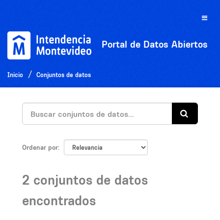
Ir
al
Toggle
contenido
naviga
Portal de Datos Abiertos
Inicio
Conjuntos de datos
Ordenar por
2 conjuntos de datos
encontrados