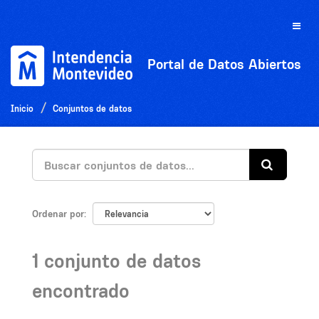
Ir
al
Toggle
contenido
naviga
Portal de Datos Abiertos
Inicio
Conjuntos de datos
Ordenar por
1 conjunto de datos
encontrado