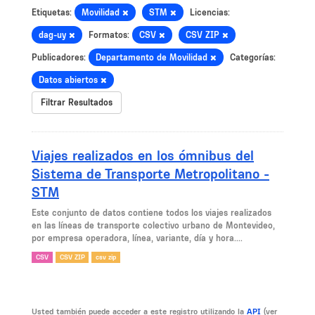
Etiquetas:
Movilidad
STM
Licencias:
dag-uy
Formatos:
CSV
CSV ZIP
Publicadores:
Departamento de Movilidad
Categorías:
Datos abiertos
Filtrar Resultados
Viajes realizados en los ómnibus del
Sistema de Transporte Metropolitano -
STM
Este conjunto de datos contiene todos los viajes realizados
en las líneas de transporte colectivo urbano de Montevideo,
por empresa operadora, línea, variante, día y hora....
CSV
CSV ZIP
csv zip
Usted también puede acceder a este registro utilizando la
API
(ver