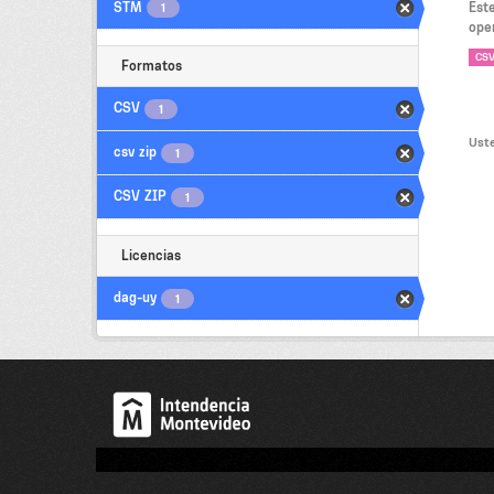
STM
Est
1
oper
CS
Formatos
CSV
1
Uste
csv zip
1
CSV ZIP
1
Licencias
dag-uy
1