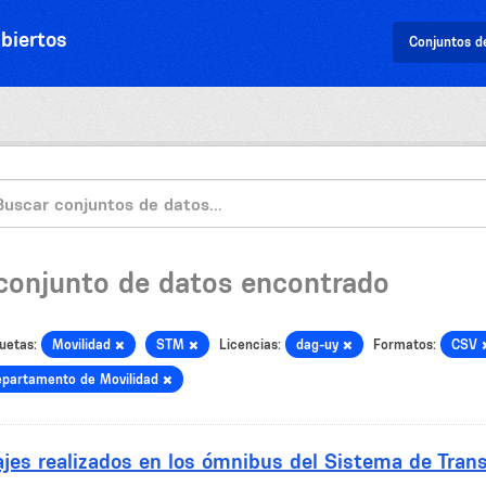
biertos
Conjuntos d
 conjunto de datos encontrado
uetas:
Movilidad
STM
Licencias:
dag-uy
Formatos:
CSV
epartamento de Movilidad
ajes realizados en los ómnibus del Sistema de Tran