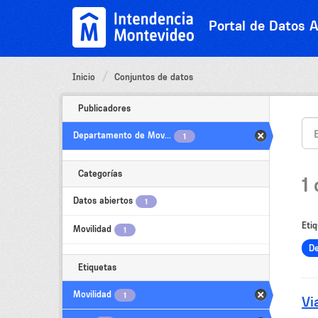
Ir
al
Portal de Datos A
contenido
Inicio
Conjuntos de datos
Publicadores
Departamento de Mov...
1
Categorías
1
Datos abiertos
1
Etiq
Movilidad
1
D
Etiquetas
Movilidad
1
Vi