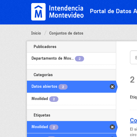
Ir
al
Portal de Datos A
contenido
Inicio
Conjuntos de datos
Publicadores
Departamento de Mov...
2
Categorías
2
Datos abiertos
2
Etiq
Movilidad
2
Etiquetas
Co
Movilidad
2
El 
circ