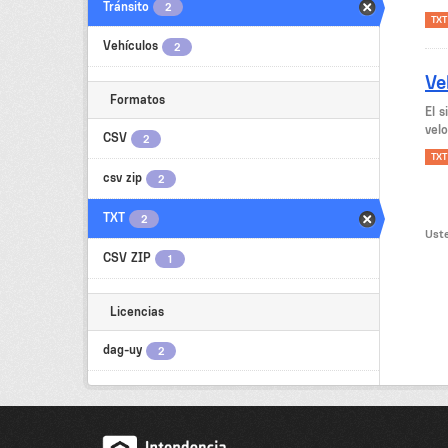
Tránsito
2
TXT
Vehículos
2
Ve
Formatos
El 
velo
CSV
2
TXT
csv zip
2
TXT
2
Uste
CSV ZIP
1
Licencias
dag-uy
2