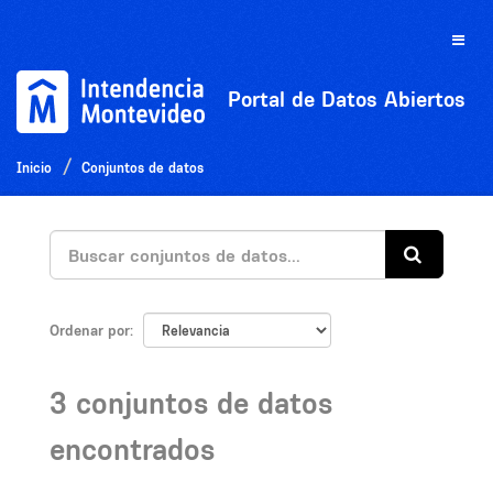
Ir
al
Toggle
contenido
naviga
Portal de Datos Abiertos
Inicio
Conjuntos de datos
Ordenar por
3 conjuntos de datos
encontrados