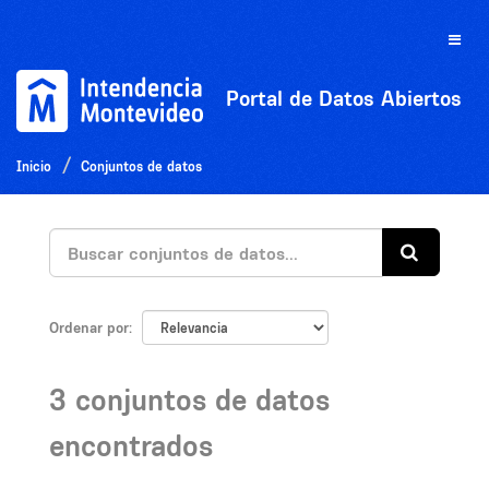
Ir
al
Toggle
contenido
naviga
Portal de Datos Abiertos
Inicio
Conjuntos de datos
Ordenar por
3 conjuntos de datos
encontrados