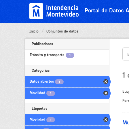
Ir
al
Portal de Datos A
contenido
Inicio
Conjuntos de datos
Publicadores
Tránsito y transporte
1
Categorías
1
Datos abiertos
1
Etiq
Movilidad
1
For
Etiquetas
Movilidad
1
Mu