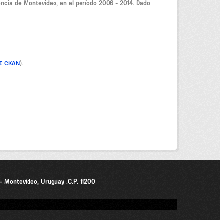
encia de Montevideo, en el período 2006 - 2014. Dado
PI CKAN
).
0 - Montevideo, Uruguay .C.P. 11200