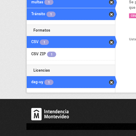
multas
Se 
1
que
Tránsito
1
CS
Formatos
Uste
CSV
1
CSV ZIP
1
Licencias
dag-uy
1