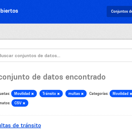
biertos
Conjuntos d
 conjunto de datos encontrado
uetas:
Movilidad
Tránsito
multas
Categorías:
Movilidad
matos:
CSV
ltas de tránsito