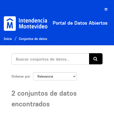
Ir
al
Toggle
contenido
naviga
Portal de Datos Abiertos
Inicio
Conjuntos de datos
Ordenar por
2 conjuntos de datos
encontrados