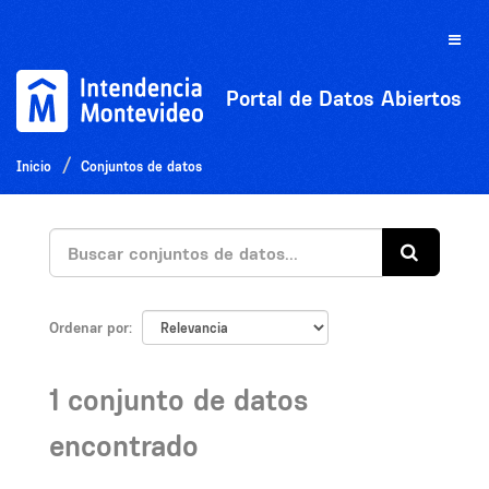
Ir
al
Toggle
contenido
naviga
Portal de Datos Abiertos
Inicio
Conjuntos de datos
Ordenar por
1 conjunto de datos
encontrado