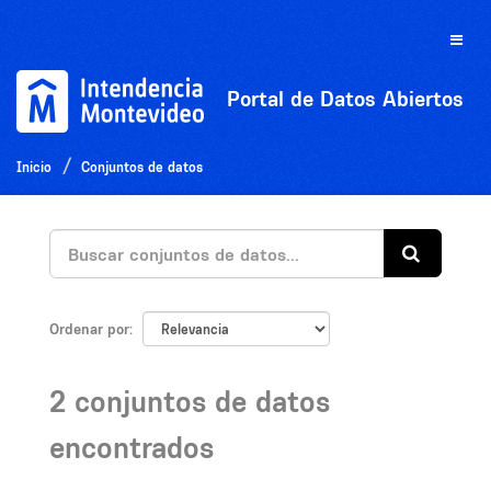
Ir
al
Toggle
contenido
naviga
Portal de Datos Abiertos
Inicio
Conjuntos de datos
Ordenar por
2 conjuntos de datos
encontrados