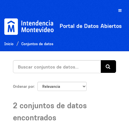
Ir
al
Toggle
contenido
naviga
Portal de Datos Abiertos
Inicio
Conjuntos de datos
Ordenar por
2 conjuntos de datos
encontrados