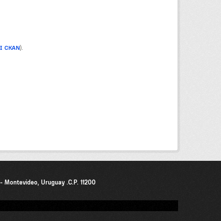
PI CKAN
).
0 - Montevideo, Uruguay .C.P. 11200