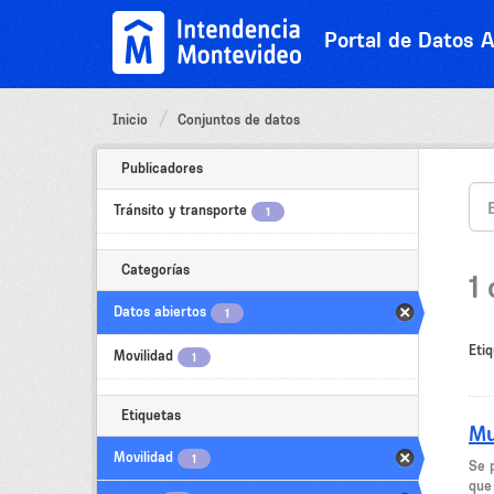
Ir
al
Portal de Datos A
contenido
Inicio
Conjuntos de datos
Publicadores
Tránsito y transporte
1
Categorías
1
Datos abiertos
1
Etiq
Movilidad
1
Etiquetas
Mu
Movilidad
1
Se 
que