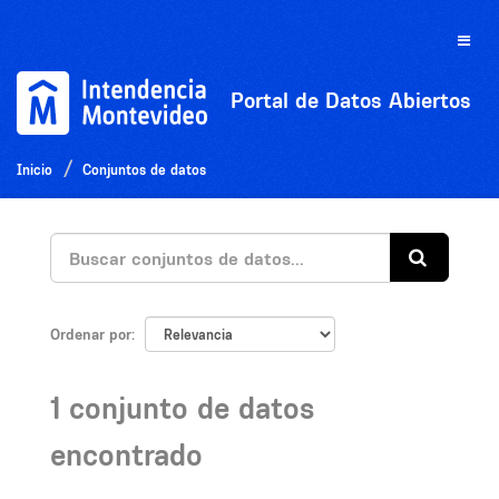
Ir
al
Toggle
contenido
naviga
Portal de Datos Abiertos
Inicio
Conjuntos de datos
Ordenar por
1 conjunto de datos
encontrado