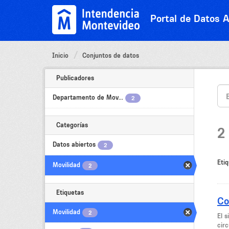
Ir
al
Portal de Datos A
contenido
Inicio
Conjuntos de datos
Publicadores
Departamento de Mov...
2
Categorías
2
Datos abiertos
2
Etiq
Movilidad
2
Etiquetas
Co
Movilidad
2
El 
circ