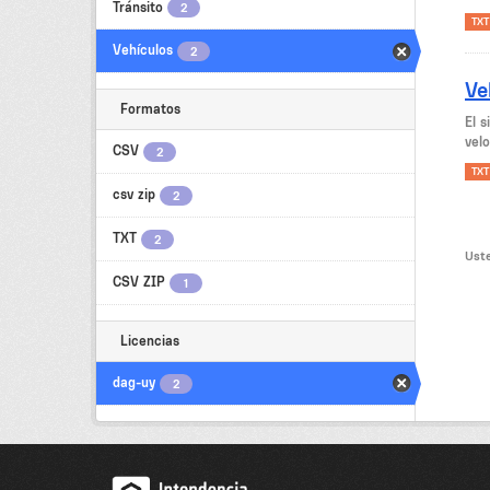
Tránsito
2
TXT
Vehículos
2
Ve
Formatos
El 
velo
CSV
2
TXT
csv zip
2
TXT
2
Uste
CSV ZIP
1
Licencias
dag-uy
2