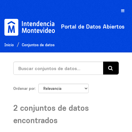
Ir
al
Toggle
contenido
naviga
Portal de Datos Abiertos
Inicio
Conjuntos de datos
Ordenar por
2 conjuntos de datos
encontrados