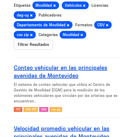
Etiquetas:
Movilidad
Vehículos
Licencias:
dag-uy
Publicadores:
Departamento de Movilidad
Formatos:
CSV
csv zip
Categorías:
Movilidad
Filtrar Resultados
Conteo vehicular en las principales
avenidas de Montevideo
El sistema de conteo vehicular que utiliza el Centro de
Gestión de Movilidad (CGM) para la medición de los
volúmenes vehiculares que circulan por las arterias que se
encuentran...
TXT
CSV ZIP
CSV
csv zip
Velocidad promedio vehicular en las
principales avenidas de Montevideo