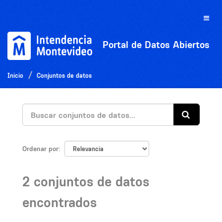
Ir
al
Toggle
contenido
naviga
Portal de Datos Abiertos
Inicio
Conjuntos de datos
Ordenar por
2 conjuntos de datos
encontrados