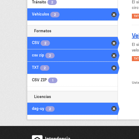
Tránsito
El 
2
circ
Vehículos
2
TXT
Formatos
Ve
CSV
2
El 
velo
csv zip
2
TXT
TXT
2
CSV ZIP
1
Uste
Licencias
dag-uy
2