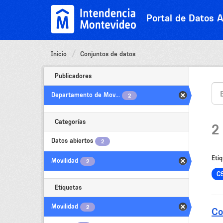
Ir
al
Portal de Datos A
contenido
Inicio
Conjuntos de datos
Publicadores
Departamento de Mov...
2
Categorías
2
Datos abiertos
2
Etiq
Movilidad
2
C
Etiquetas
Movilidad
2
Co