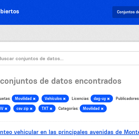
biertos
Conjuntos d
 conjuntos de datos encontrados
uetas:
Movilidad
Vehículos
Licencias:
dag-uy
Publicadores
SV
csv zip
TXT
Categorías:
Movilidad
nteo vehicular en las principales avenidas de Mont