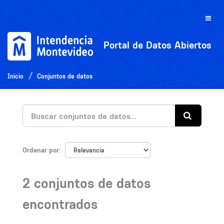
Ir
al
Toggle
contenido
naviga
Portal de Datos Abiertos
Inicio
Conjuntos de datos
Ordenar por
2 conjuntos de datos
encontrados