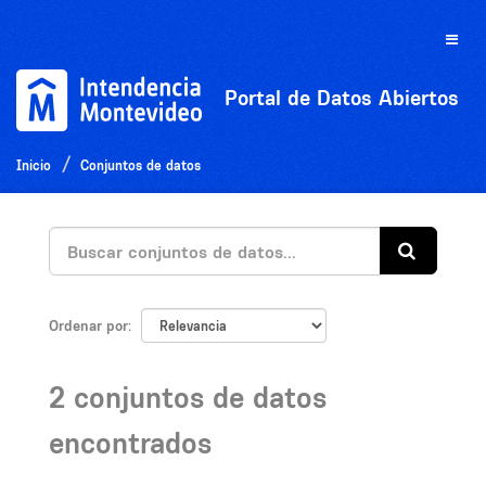
Ir
al
Toggle
contenido
naviga
Portal de Datos Abiertos
Inicio
Conjuntos de datos
Ordenar por
2 conjuntos de datos
encontrados