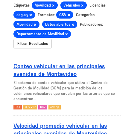
Etiquetas:
Movilidad
Vehículos
Licencias:
dag-uy
Formatos:
CSV
Categorías:
Movilidad
Datos abiertos
Publicadores:
Departamento de Movilidad
Filtrar Resultados
Conteo vehicular en las principales
avenidas de Montevideo
El sistema de conteo vehicular que utiliza el Centro de
Gestión de Movilidad (CGM) para la medición de los
volúmenes vehiculares que circulan por las arterias que se
encuentran...
TXT
CSV ZIP
CSV
csv zip
Velocidad promedio vehicular en las
principales avenidas de Montevideo