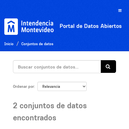
Ir
al
Toggle
contenido
naviga
Portal de Datos Abiertos
Inicio
Conjuntos de datos
Ordenar por
2 conjuntos de datos
encontrados