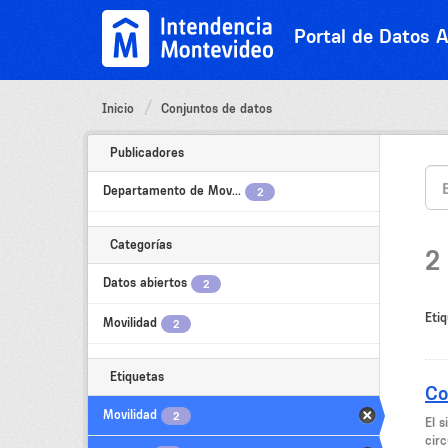
Ir
al
Portal de Datos A
contenido
Inicio
Conjuntos de datos
Publicadores
Departamento de Mov...
2
Categorías
2
Datos abiertos
2
Etiq
Movilidad
2
Etiquetas
Co
Movilidad
2
El 
circ