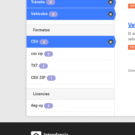
Tránsito
2
TXT
Vehículos
2
Ve
Formatos
El 
velo
CSV
2
TXT
csv zip
2
TXT
2
Uste
CSV ZIP
1
Licencias
dag-uy
2