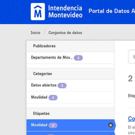
Ir
al
Portal de Datos A
contenido
Inicio
Conjuntos de datos
Publicadores
Departamento de Mov...
2
Categorías
2
Datos abiertos
2
Etiq
Movilidad
2
Etiquetas
Co
Movilidad
2
El 
circ