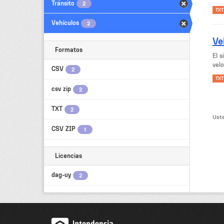
Tránsito
2
TXT
Vehículos
2
Ve
Formatos
El 
velo
CSV
2
TXT
csv zip
2
TXT
2
Uste
CSV ZIP
1
Licencias
dag-uy
2