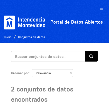
Ir
al
Toggle
contenido
naviga
Portal de Datos Abiertos
Inicio
Conjuntos de datos
Ordenar por
2 conjuntos de datos
encontrados