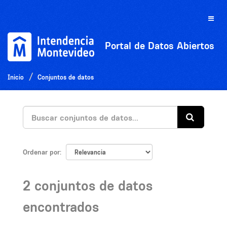
Ir
al
Toggle
contenido
naviga
Portal de Datos Abiertos
Inicio
Conjuntos de datos
Ordenar por
2 conjuntos de datos
encontrados