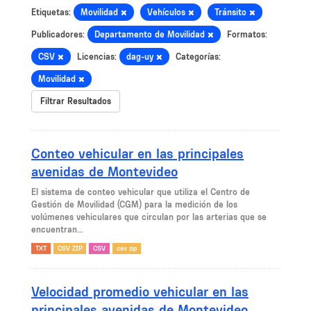
Etiquetas:
Movilidad
Vehículos
Tránsito
Publicadores:
Departamento de Movilidad
Formatos:
CSV
Licencias:
dag-uy
Categorías:
Movilidad
Filtrar Resultados
Conteo vehicular en las principales
avenidas de Montevideo
El sistema de conteo vehicular que utiliza el Centro de
Gestión de Movilidad (CGM) para la medición de los
volúmenes vehiculares que circulan por las arterias que se
encuentran...
TXT
CSV ZIP
CSV
csv zip
Velocidad promedio vehicular en las
principales avenidas de Montevideo