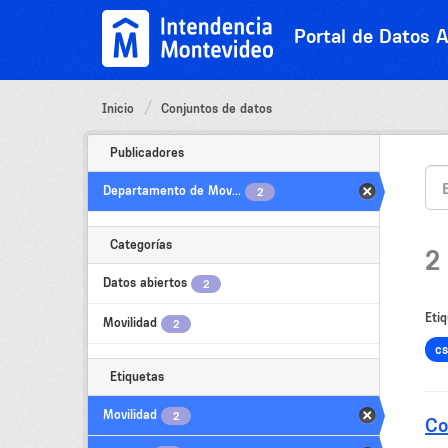
Ir
al
Portal de Datos A
contenido
Inicio
Conjuntos de datos
Publicadores
Departamento de Mov...
2
Categorías
2
Datos abiertos
2
Etiq
Movilidad
2
cs
Etiquetas
Movilidad
2
Co