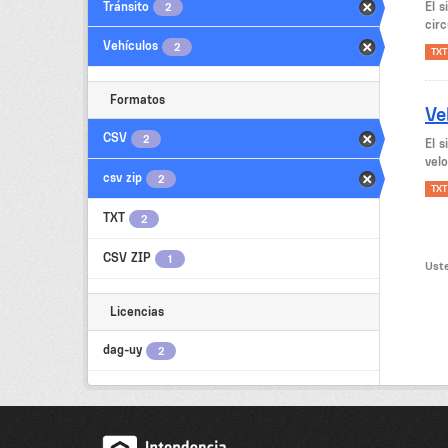
Tránsito
El 
2
circ
Vehículos
2
TXT
Formatos
Ve
CSV
2
El 
velo
csv zip
2
TXT
TXT
2
CSV ZIP
1
Uste
Licencias
dag-uy
2