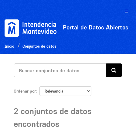
Ir
al
Toggle
contenido
naviga
Portal de Datos Abiertos
Inicio
Conjuntos de datos
Ordenar por
2 conjuntos de datos
encontrados