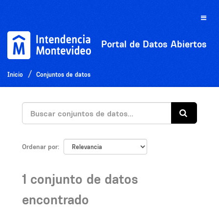
Ir
al
Toggle
contenido
naviga
Portal de Datos Abiertos
Inicio
Conjuntos de datos
Ordenar por
1 conjunto de datos
encontrado