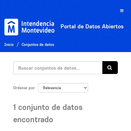
Ir
al
Toggle
contenido
naviga
Portal de Datos Abiertos
Inicio
Conjuntos de datos
Ordenar por
1 conjunto de datos
encontrado