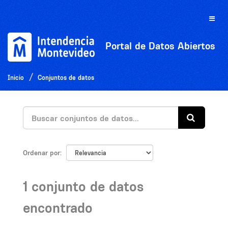
Ir
al
Toggle
contenido
naviga
Portal de Datos Abiertos
Inicio
Conjuntos de datos
Ordenar por
1 conjunto de datos
encontrado