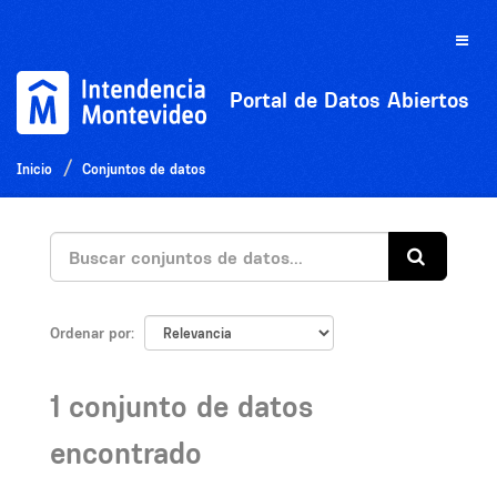
Ir
al
Toggle
contenido
naviga
Portal de Datos Abiertos
Inicio
Conjuntos de datos
Ordenar por
1 conjunto de datos
encontrado