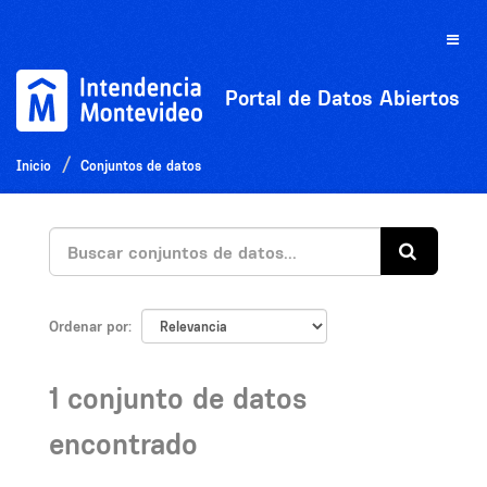
Ir
al
Toggle
contenido
naviga
Portal de Datos Abiertos
Inicio
Conjuntos de datos
Ordenar por
1 conjunto de datos
encontrado