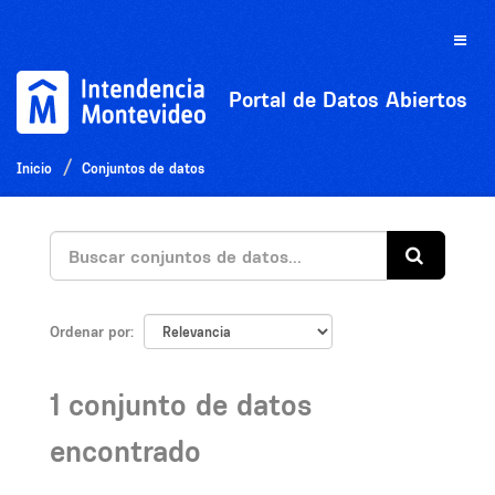
Ir
al
Toggle
contenido
naviga
Portal de Datos Abiertos
Inicio
Conjuntos de datos
Ordenar por
1 conjunto de datos
encontrado