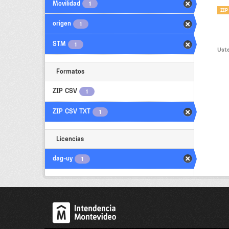
Movilidad
1
ZIP
origen
1
STM
1
Uste
Formatos
ZIP CSV
1
ZIP CSV TXT
1
Licencias
dag-uy
1