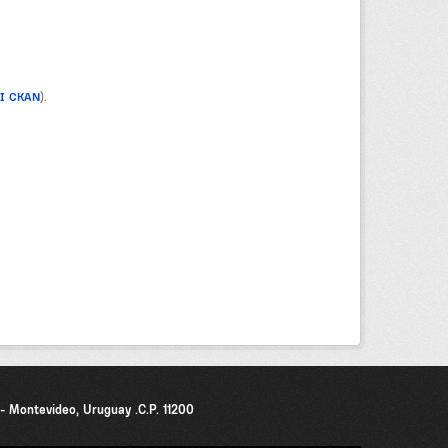
PI CKAN
).
0 - Montevideo, Uruguay .C.P. 11200