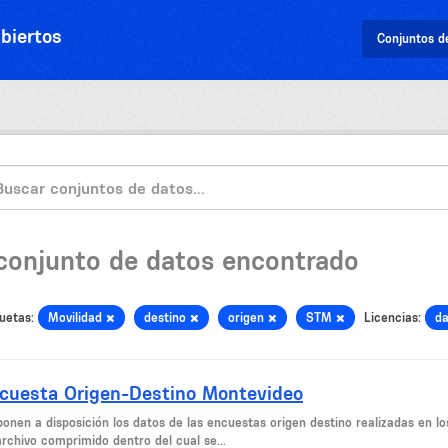
biertos
Conjuntos d
 conjunto de datos encontrado
uetas:
Movilidad
destino
origen
STM
Licencias:
d
cuesta Origen-Destino Montevideo
ponen a disposición los datos de las encuestas origen destino realizadas en l
archivo comprimido dentro del cual se...