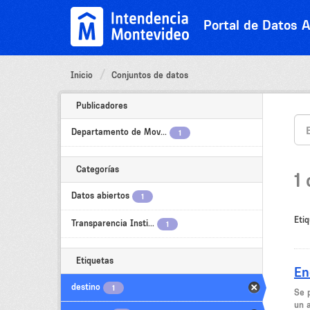
Ir
al
Portal de Datos A
contenido
Inicio
Conjuntos de datos
Publicadores
Departamento de Mov...
1
Categorías
1
Datos abiertos
1
Etiq
Transparencia Insti...
1
Etiquetas
En
destino
1
Se 
un 