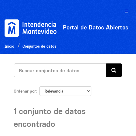
Ir
al
Toggle
contenido
naviga
Portal de Datos Abiertos
Inicio
Conjuntos de datos
Ordenar por
1 conjunto de datos
encontrado