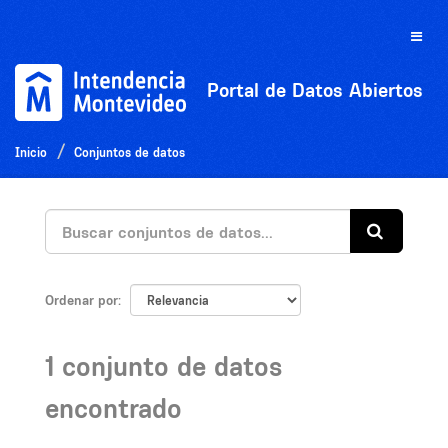
Ir
al
Toggle
contenido
naviga
Portal de Datos Abiertos
Inicio
Conjuntos de datos
Ordenar por
1 conjunto de datos
encontrado