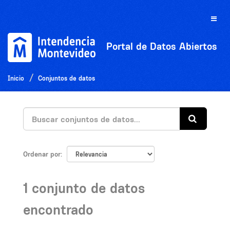
Ir
al
Toggle
contenido
naviga
Portal de Datos Abiertos
Inicio
Conjuntos de datos
Ordenar por
1 conjunto de datos
encontrado