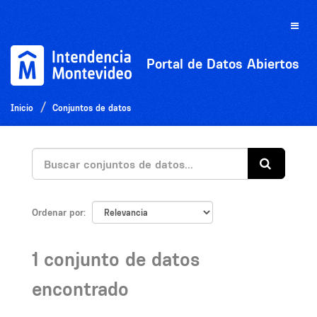
Ir
al
Toggle
contenido
naviga
Portal de Datos Abiertos
Inicio
Conjuntos de datos
Ordenar por
1 conjunto de datos
encontrado