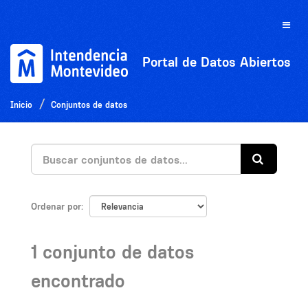
Ir
al
Toggle
contenido
naviga
Portal de Datos Abiertos
Inicio
Conjuntos de datos
Ordenar por
1 conjunto de datos
encontrado