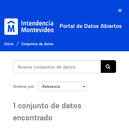
Ir
al
Toggle
contenido
naviga
Portal de Datos Abiertos
Inicio
Conjuntos de datos
Ordenar por
1 conjunto de datos
encontrado