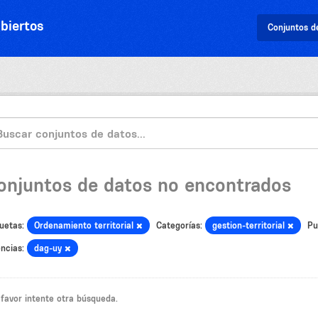
biertos
Conjuntos d
onjuntos de datos no encontrados
uetas:
Ordenamiento territorial
Categorías:
gestion-territorial
Pu
ncias:
dag-uy
 favor intente otra búsqueda.