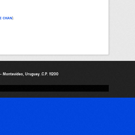
PI CKAN
).
0 - Montevideo, Uruguay .C.P. 11200