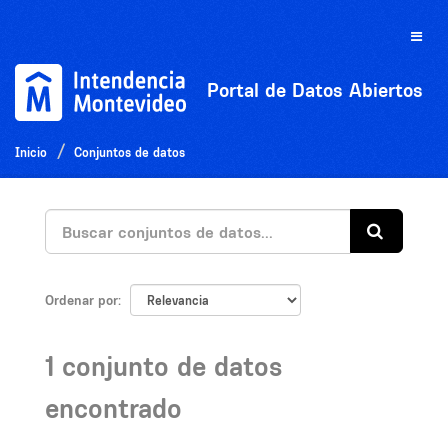
Ir
al
Toggle
contenido
naviga
Portal de Datos Abiertos
Inicio
Conjuntos de datos
Ordenar por
1 conjunto de datos
encontrado