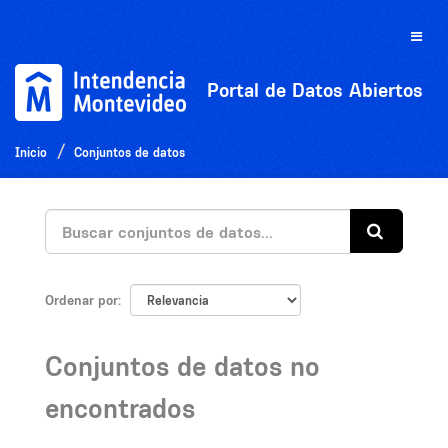
Ir
al
Toggle
contenido
naviga
Portal de Datos Abiertos
Inicio
Conjuntos de datos
Ordenar por
Conjuntos de datos no
encontrados